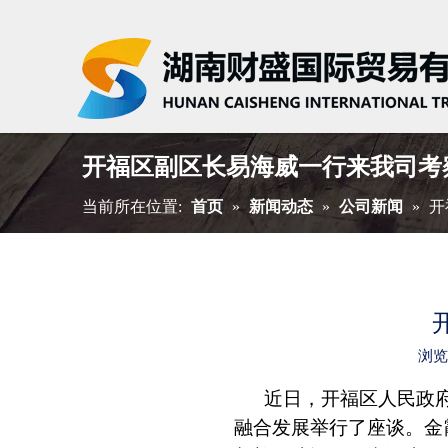
开福区副区长易海威一行来我司考
当前所在位置:
首页
»
新闻动态
»
公司新闻
»
开
浏
["wechat","weibo","qzone","douba
近日，开福区人民政
融合发展举行了座谈。金