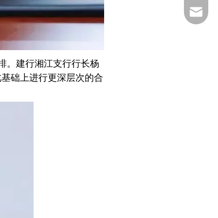
service@
排。建行湘江支行行长杨
此基础上进行更深层次的合