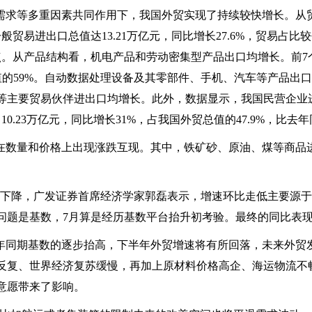
需求等多重因素共同作用下，我国外贸实现了持续较快增长。从
贸易进出口总值达13.21万亿元，同比增长27.6%，贸易占比较
。从产品结构看，机电产品和劳动密集型产品出口均增长。前7个
总值的59%。自动数据处理设备及其零部件、手机、汽车等产品出
等主要贸易伙伴进出口均增长。此外，数据显示，我国民营企业
0.23万亿元，同比增长31%，占我国外贸总值的47.9%，比去年
在数量和价格上出现涨跌互现。其中，铁矿砂、原油、煤等商品
比下降，广发证券首席经济学家郭磊表示，增速环比走低主要源
要问题是基数，7月算是经历基数平台抬升初考验。最终的同比表
年同期基数的逐步抬高，下半年外贸增速将有所回落，未来外贸
反复、世界经济复苏缓慢，再加上原材料价格高企、海运物流不
意愿带来了影响。