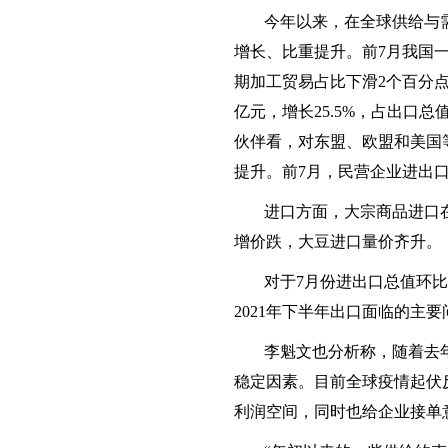
今年以来，在全球供给与
增长、比重提升。前7月我国一般
期加工贸易占比下滑2个百分点
亿元，增长25.5%，占出口
伙伴看，对东盟、欧盟和美国
提升。前7月，民营企业进出口1
进口方面，大宗商品进口
增价跌，大豆进口量价齐升。
对于7月份进出口总值环
2021年下半年出口面临的主
李魁文也分析称，随着去
稳定因素。目前全球疫情起伏
利润空间，同时也给企业接单