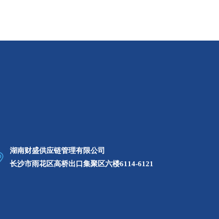
湖南财盛供应链管理有限公司
长沙市雨花区高桥出口集聚区六楼6114-6121