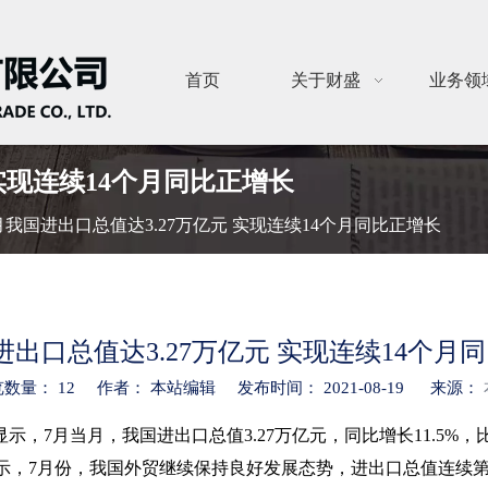
首页
关于财盛
业务领
 实现连续14个月同比正增长
月我国进出口总值达3.27万亿元 实现连续14个月同比正增长
进出口总值达3.27万亿元 实现连续14个月
览数量：
12
作者： 本站编辑 发布时间： 2021-08-19 来源：
n","email"]
示，7月当月，我国进出口总值3.27万亿元，同比增长11.5%，比2
示，7月份，我国外贸继续保持良好发展态势，进出口总值连续第