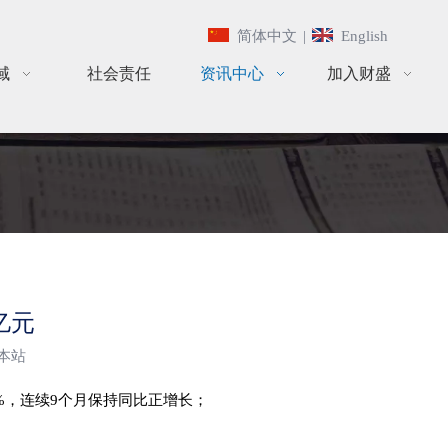
简体中文
|
English
域
社会责任
资讯中心
加入财盛
亿元
本站
8%，连续9个月保持同比正增长；