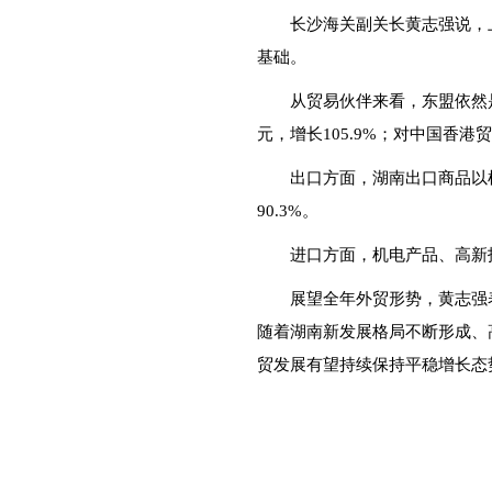
长沙海关副关长黄志强说，
基础。
从贸易伙伴来看，东盟依然是
元，增长105.9%；对中国香港贸易
出口方面，湖南出口商品以
90.3%。
进口方面，机电产品、高新技
展望全年外贸形势，黄志强
随着湖南新发展格局不断形成、高
贸发展有望持续保持平稳增长态