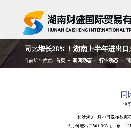
同比增长28%！湖南上半年进出口总值
当前所在位置:
首页
»
新闻动态
»
行业动态
»
同
同
浏
["wechat","weibo","qzone","douba
长沙海关7月20日发布数据
6月份进出口501.9亿元，创上