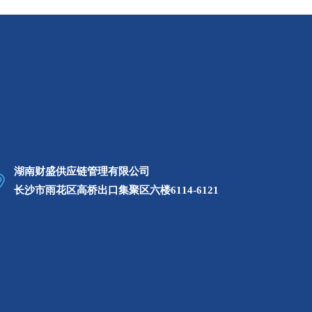
湖南财盛供应链管理有限公司
长沙市雨花区高桥出口集聚区六楼6114-6121