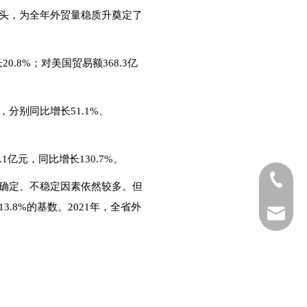
头，为全年外贸量稳质升奠定了
.8%；对美国贸易额368.3亿
分别同比增长51.1%、
亿元，同比增长130.7%。
0731-855
确定、不稳定因素依然较多。但
8%的基数。2021年，全省外
service@